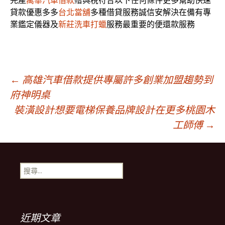
完產
萬華汽車借款
贈與稅符合以下任何條件更多幫助快速
貸款優惠多多
台北當舖
多種借貸服務誠信安解決在備有專
業鑑定儀器及
新莊洗車打蠟
服務最重要的便還款服務
文
←
高雄汽車借款提供專屬許多創業加盟趨勢到
府神明桌
裝潢設計想要電梯保養品牌設計在更多桃園木
章
工師傅
→
導
搜
覽
尋
關
鍵
字:
近期文章