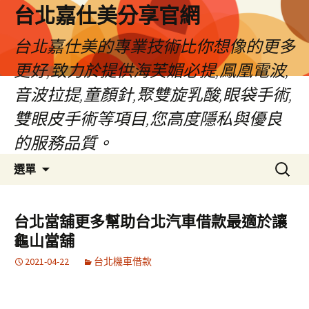
跳
台北嘉仕美分享官網
至
主
台北嘉仕美的專業技術比你想像的更多
要
更好,致力於提供海芙媚必提,鳳凰電波,
內
容
音波拉提,童顏針,聚雙旋乳酸,眼袋手術,
雙眼皮手術等項目,您高度隱私與優良
的服務品質。
搜
選單
尋
關
鍵
台北當舖更多幫助台北汽車借款最適於讓
字:
龜山當舖
2021-04-22
台北機車借款