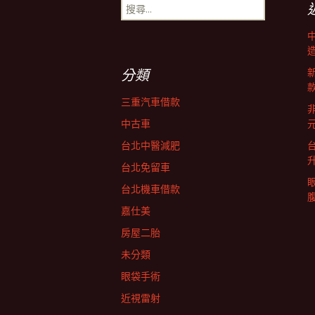
搜
尋
導
關
鍵
字:
覽
分類
三重汽車借款
非
中古車
台北中醫減肥
台北免留車
台北機車借款
嘉仕美
房屋二胎
未分類
眼袋手術
近視雷射