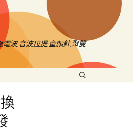
電波,音波拉提,童顏針,聚雙
搜
尋
關
鍵
來換
字:
發