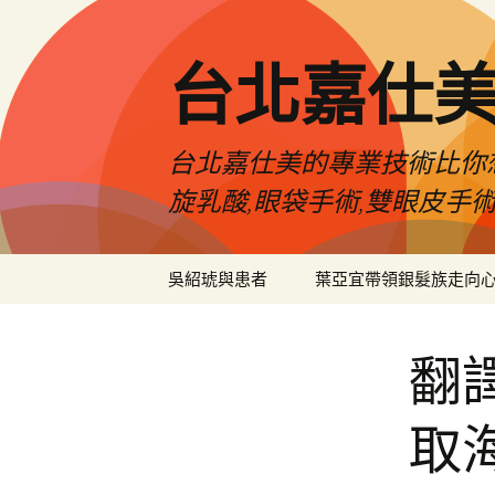
跳
至
主
台北嘉仕
要
內
容
台北嘉仕美的專業技術比你想
旋乳酸,眼袋手術,雙眼皮手
吳紹琥與患者
葉亞宜帶領銀髮族走向
翻
取