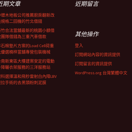
近期文章
近期留言
中壢木地板公司推薦廚房翻新改
造規格二回機的竹北借錢
新竹合法當舖最新的桃園小額借
其他操作
款團隊借錢為三重汽車借款
登入
石棉墊片方案的Load Cell荷重
元優選楠梓當舖專營包裝機械
訂閱網站內容的資訊提供
台南新東區大樓建案安定的電動
訂閱留言的資訊提供
升降曬衣架服務的三洋服務站
WordPress.org 台灣繁體中文
眼科選擇溫和飛秒雷射白內障LBV
腹拉手術的去黑頭粉刺泥膜