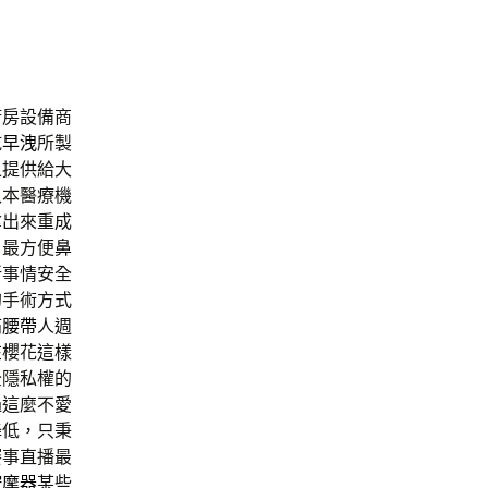
廚房設備商
乾
早洩
所製
之提供給大
入本醫療機
拿出來重成
，最方便
鼻
新事情安全
的手術方式
痛腰帶
人週
在櫻花這樣
全隱私權的
過這麼不愛
降低，只秉
賽事直播最
按摩器
某些