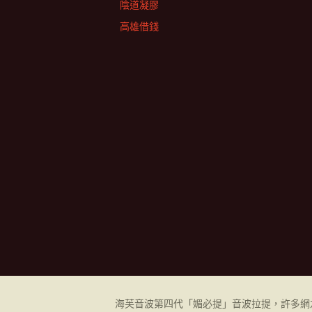
陰道凝膠
高雄借錢
海芙音波第四代「媚必提」音波拉提，許多網