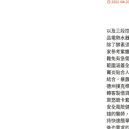
2021-04-2
以及三段
品電
熱水
除了酵素
家參考
紫
難免有急
範圍涵蓋
竇炎
貼合
結合，暴
德州撲克
轉客製借
買
悠遊卡
安全風險
錢的醫師
持快速簡
後也需求