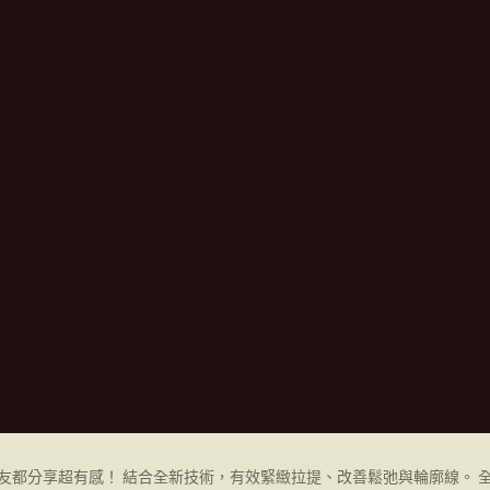
友都分享超有感！ 結合全新技術，有效緊緻拉提、改善鬆弛與輪廓線。 