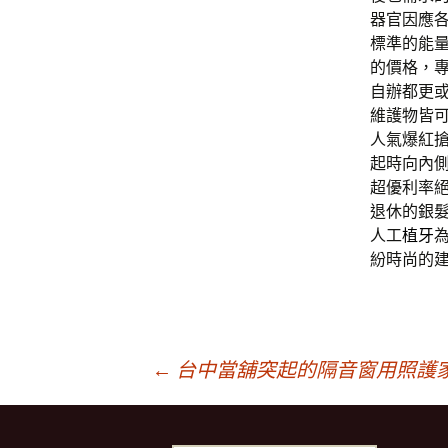
器官因應
標準的能
的價格，
自辦都更
維護物皆
人氣爆紅
起時向內
超優利率
退休的銀
人工
植牙
紛時尚的
文
←
台中當舖突起的隔音窗用照護
章