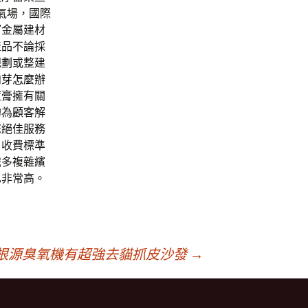
氣場，國際
窗
金屬建材
產品不論採
規劃
或整建
肉芽怎麼辦
痘膏
擁有關
的為顧客解
您絕佳服務
。收費標準
識多複雜繽
也非常高。
根源臭氧機有超強去貓抓皮沙發
→