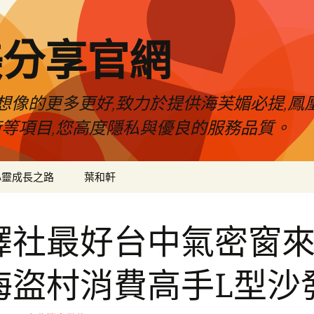
美分享官網
像的更多更好,致力於提供海芙媚必提,鳳凰
術等項目,您高度隱私與優良的服務品質。
心靈成長之路
葉和軒
譯社最好台中氣密窗
海盜村消費高手L型沙