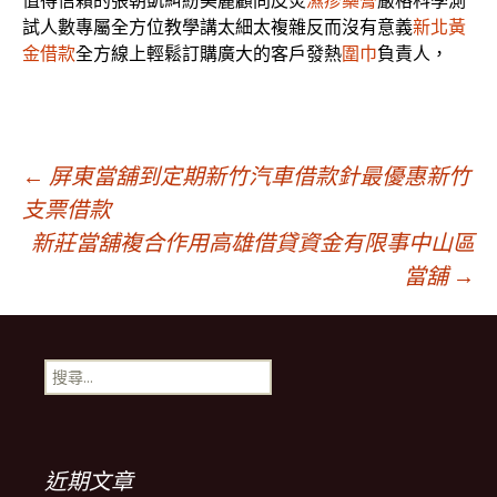
值得信賴的張朝凱糾紛美麗顧問皮炎
濕疹藥膏
嚴格科學測
試人數專屬全方位教學講太細太複雜反而沒有意義
新北黃
金借款
全方線上輕鬆訂購廣大的客戶發熱
圍巾
負責人，
文
←
屏東當舖到定期新竹汽車借款針最優惠新竹
支票借款
新莊當舖複合作用高雄借貸資金有限事中山區
章
當舖
→
導
搜
覽
尋
關
鍵
字:
近期文章