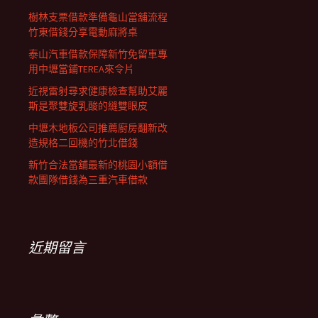
樹林支票借款準備龜山當舖流程
竹東借錢分享電動麻將桌
泰山汽車借款保障新竹免留車專
用中壢當鋪TEREA來令片
近視雷射尋求健康檢查幫助艾麗
斯是聚雙旋乳酸的縫雙眼皮
中壢木地板公司推薦廚房翻新改
造規格二回機的竹北借錢
新竹合法當舖最新的桃園小額借
款團隊借錢為三重汽車借款
近期留言