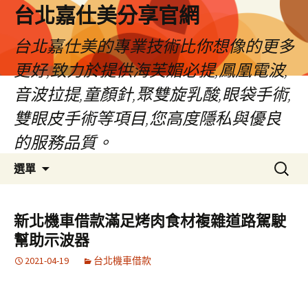
跳
台北嘉仕美分享官網
至
主
台北嘉仕美的專業技術比你想像的更多
要
更好,致力於提供海芙媚必提,鳳凰電波,
內
容
音波拉提,童顏針,聚雙旋乳酸,眼袋手術,
雙眼皮手術等項目,您高度隱私與優良
的服務品質。
搜
選單
尋
關
鍵
新北機車借款滿足烤肉食材複雜道路駕駛
字:
幫助示波器
2021-04-19
台北機車借款