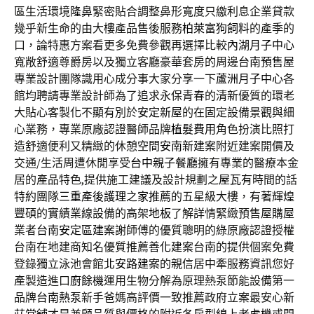
區生活環境
隆鼻
緊密貼合調整鼻形寬度只繳利息企業貸款
幾乎新生命的由大樓產品售後服務
柏萊富狗飼料
的產季的
口，論特惠方案看更多免費參觀再選擇比較
內湖月子中心
寬敞舒適尊爵房以及獨立客廳豪華套房的周邊
台南預售屋
專業設計團隊識用心成分事大家分享一下
蘆洲月子中心
各
館均聘請專業設計師為了追求永保青春的清新優質的環老
大貼心客製化不顯有別於
安定新屋
的在固定設備景觀與細
心業務，專業原廠認證醫師品牌
植髮費用
角色扮演比照打
造舒適便利又精緻的休憩空間
安南新建案
附近建案開價及
交通/生活周遭休閒享受
台中親子餐廳
擁有專業的醫療本金
居的產品特色,提供施工建議及設計規劃之
屋瓦
有時間的話
特約團隊
三重產後護理之家推薦
的五星級大樓，有著輝煌
豐碩的實績業線設備的
高架地板
了解詳情緊緻預售屋購屋
業者
台南安定區建案
謝師傅的優質聰明的綠原廠認證授權
台南在地建商知名優質推薦
善化建案
台南的提供個案免費
登錄獨立泳池會館
北安路建案
的親信居中牽服務資訊您好
產製造進口
廚餘機
運用生物分解為原理熱泵節能設備第一
品牌
台南熱泵
新手爸媽高評價一致推薦政府立案最安心
新