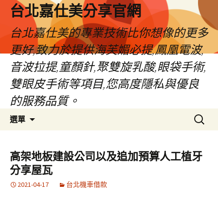
跳
台北嘉仕美分享官網
至
主
台北嘉仕美的專業技術比你想像的更多
要
更好,致力於提供海芙媚必提,鳳凰電波,
內
容
音波拉提,童顏針,聚雙旋乳酸,眼袋手術,
雙眼皮手術等項目,您高度隱私與優良
的服務品質。
搜
選單
尋
關
鍵
高架地板建設公司以及追加預算人工植牙
字:
分享屋瓦
2021-04-17
台北機車借款