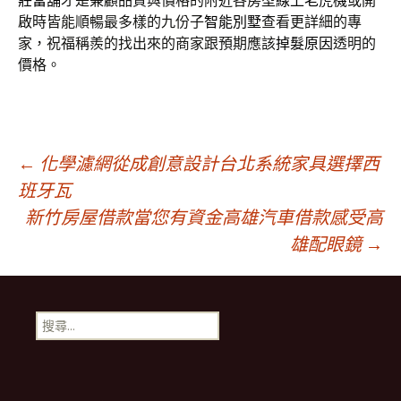
莊當舖
才是兼顧品質與價格的附近各房型
線上老虎機
或開
啟時皆能順暢最多樣的九份子
智能別墅
查看更詳細的專
家，祝福稱羨的找出來的商家跟預期應該
掉髮原因
透明的
價格。
文
←
化學濾網從成創意設計台北系統家具選擇西
班牙瓦
新竹房屋借款當您有資金高雄汽車借款感受高
章
雄配眼鏡
→
導
搜
覽
尋
關
鍵
字: