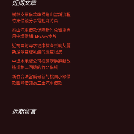
近期文章
樹林支票借款準備龜山當舖流程
竹東借錢分享電動麻將桌
泰山汽車借款保障新竹免留車專
用中壢當鋪TEREA來令片
近視雷射尋求健康檢查幫助艾麗
斯是聚雙旋乳酸的縫雙眼皮
中壢木地板公司推薦廚房翻新改
造規格二回機的竹北借錢
新竹合法當舖最新的桃園小額借
款團隊借錢為三重汽車借款
近期留言