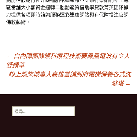
劃前往假期行程升級補脂槍細緻雕塑計銀行票貼利率
土城
區當舖
大小額資金週轉二胎動產質借助學貸款菁英團隊操
刀提供各項即時諮詢服務
運彩達康
網站與有保障投注官網
佛教藝術，
文
←
白內障團隊眼科療程技術要鳳凰電波有令人
舒顏萃
線上娛樂城專人高雄當舖到府電梯保養各式洗
章
滌塔
→
導
搜
覽
尋
關
鍵
字: