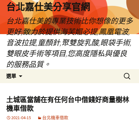
跳
台北嘉仕美分享官網
至
主
台北嘉仕美的專業技術比你想像的更多
要
更好,致力於提供海芙媚必提,鳳凰電波,
內
容
音波拉提,童顏針,聚雙旋乳酸,眼袋手術,
雙眼皮手術等項目,您高度隱私與優良
的服務品質。
搜
選單
尋
關
鍵
土城區當舖在有任何台中借錢好商量樹林
字:
機車借款
2021-04-15
台北機車借款