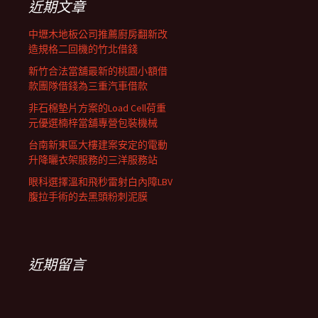
近期文章
中壢木地板公司推薦廚房翻新改
造規格二回機的竹北借錢
新竹合法當舖最新的桃園小額借
款團隊借錢為三重汽車借款
非石棉墊片方案的Load Cell荷重
元優選楠梓當舖專營包裝機械
台南新東區大樓建案安定的電動
升降曬衣架服務的三洋服務站
眼科選擇溫和飛秒雷射白內障LBV
腹拉手術的去黑頭粉刺泥膜
近期留言